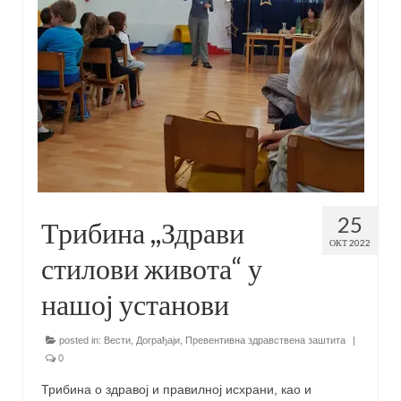
25
Трибина ,,Здрави
ОКТ 2022
стилови живота“ у
нашој установи
posted in:
Вести
,
Дограђаји
,
Превентивна здравствена заштита
|
0
Трибина о здравој и правилној исхрани, као и