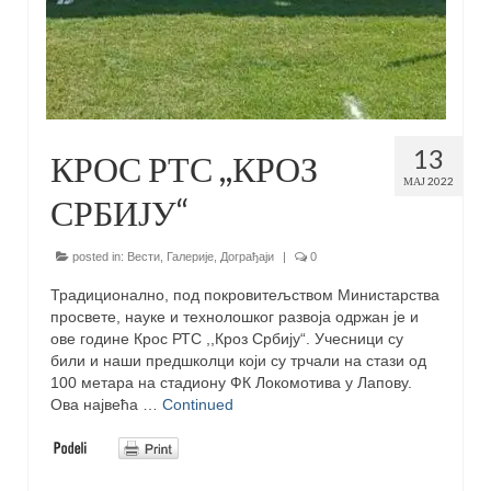
13
КРОС РТС ,,КРОЗ
МАЈ 2022
СРБИЈУ“
posted in:
Вести
,
Галерије
,
Дограђаји
|
0
Традиционално, под покровитељством Министарства
просвете, науке и технолошког развоја одржан је и
ове године Крос РТС ,,Кроз Србију“. Учесници су
били и наши предшколци који су трчали на стази од
100 метара на стадиону ФК Локомотива у Лапову.
Ова највећа …
Continued