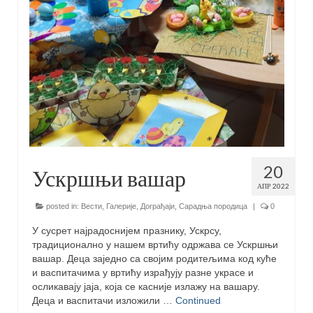
20
Ускршњи вашар
АПР 2022
posted in:
Вести
,
Галерије
,
Дограђаји
,
Сарадња породица
|
0
У сусрет најрадоснијем празнику, Ускрсу,
традиционално у нашем вртићу одржава се Ускршњи
вашар. Деца заједно са својим родитељима код куће
и васпитачима у вртићу израђују разне украсе и
осликавају јаја, која се касније излажу на вашару.
Деца и васпитачи изложили …
Continued