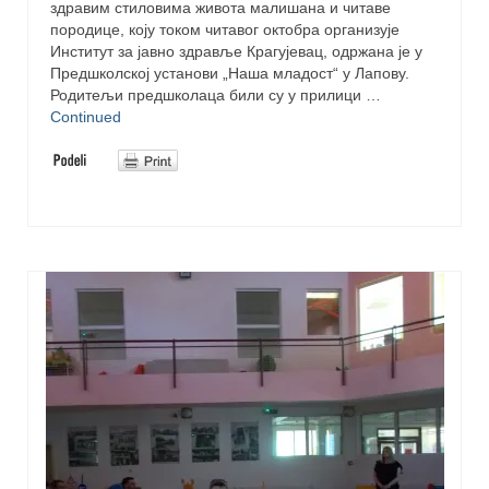
здравим стиловима живота малишана и читаве
породице, коју током читавог октобра организује
Институт за јавно здравље Крагујевац, одржана је у
Предшколској установи „Наша младост“ у Лапову.
Родитељи предшколаца били су у прилици …
Continued