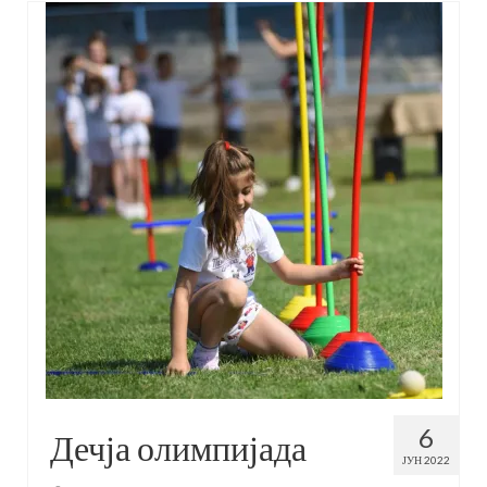
6
Дечја олимпијада
ЈУН 2022