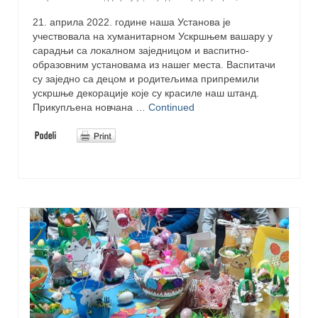
21. априла 2022. године наша Установа је
учествовала на хуманитарном Ускршњем вашару у
сарадњи са локалном заједницом и васпитно-
образовним установама из нашег места. Васпитачи
су заједно са децом и родитељима припремили
ускршње декорације које су красиле наш штанд.
Прикупљена новчана …
Continued