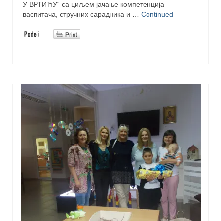
У ВРТИЋУ“ са циљем јачање компетенција
васпитача, стручних сарадника и …
Continued