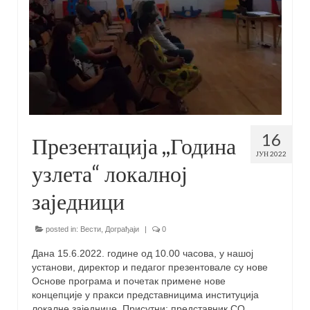
16
Презентација ,,Година
ЈУН 2022
узлета“ локалној
заједници
posted in:
Вести
,
Дограђаји
|
0
Дана 15.6.2022. године од 10.00 часова, у нашој
установи, директор и педагог презентовале су нове
Основе програма и почетак примене нове
концепције у пракси представницима институција
локалне заједнице. Присутни: представник СО