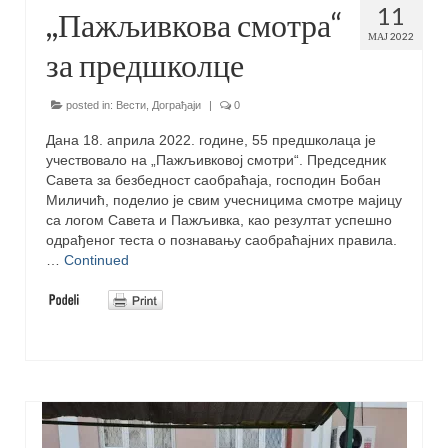
11
,,Пажљивкова смотра“
МАЈ 2022
за предшколце
posted in:
Вести
,
Дограђаји
|
0
Дана 18. априла 2022. године, 55 предшколаца је
учествовало на „Пажљивковој смотри“. Председник
Савета за безбедност саобраћаја, господин Бобан
Миличић, поделио је свим учесницима смотре мајицу
са логом Савета и Пажљивка, као резултат успешно
одрађеног теста о познавању саобраћајних правила.
…
Continued