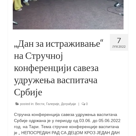
7
,,Дан за истраживање“
ЈУН 2022
на Стручној
конференцији савеза
удружења васпитача
Србије
posted in:
Вести
,
Галерије
,
Дограђаји
|
0
Стручна конференција савеза удружења васпитача
Србије одржана је у периоду од 03.06. до 05.06.2022
год. на Тари. Тема стручне конференције васпитача
је „ НЕПОСРЕДАН РАД СА ДЕЦОМ КРОЗ ЈЕДАН ДАН