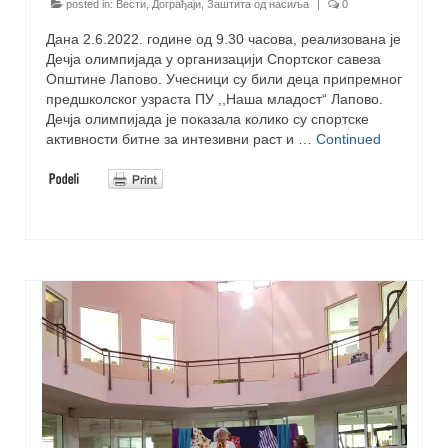
posted in:
Вести
,
Дограђаји
,
Заштита од насиља
|
0
Дана 2.6.2022. године од 9.30 часова, реализована је
Дечја олимпијада у организацији Спортског савеза
Општине Лапово. Учесници су били деца припремног
предшколског узраста ПУ ,,Наша младост“ Лапово.
Дечја олимпијада је показала колико су спортске
активности битне за интезивни раст и …
Continued