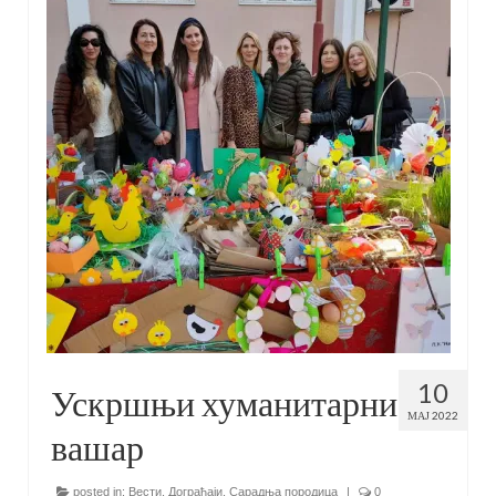
10
Ускршњи хуманитарни
МАЈ 2022
вашар
posted in:
Вести
,
Дограђаји
,
Сарадња породица
|
0