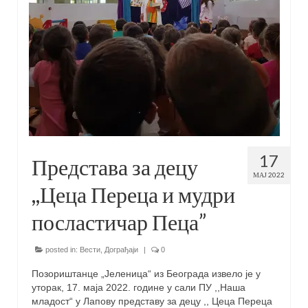
17
Представа за децу
МАЈ 2022
,,Цеца Переца и мудри
посластичар Пеца”
posted in:
Вести
,
Дограђаји
|
0
Позориштанце „Јеленица“ из Београда извело је у
уторак, 17. маја 2022. године у сали ПУ ,,Наша
младост“ у Лапову представу за децу ,, Цеца Переца