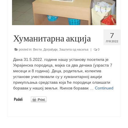
7
Хуманитарна акција
ЈУН 2022
posted in:
Вести
,
Дограђаји
,
Заштита од насиља
|
0
Дана 31.5.2022. године нашу установу посетила је
Украјинска породица, мајка са два дечака (узраста 7
месеци и 8 година). Деца, родитељи, колектив
установе учествовали су у хуманитарној акцији
прикупљања средстава која ће породици олакшати
боравак у нашој земљи. Њихов боравак …
Continued