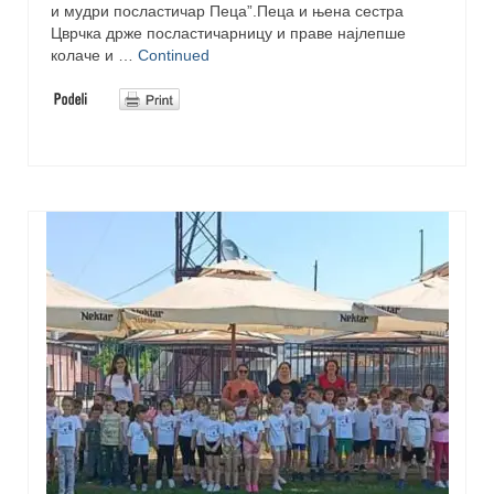
и мудри посластичар Пеца”.Пеца и њена сестра
Цврчка држе посластичарницу и праве најлепше
колаче и …
Continued