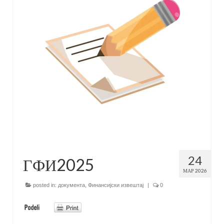
24
ГФИ2025
МАР 2026
posted in:
документа
,
Финансијски извештај
|
0