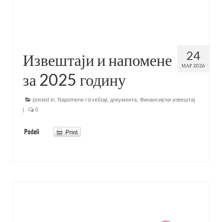
24
Извештаји и напомене
МАР 2026
за 2025 годину
posted in:
Napomene i izveštaji
,
документа
,
Финансијски извештај
|
0