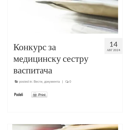
14
Конкурс за
АВГ 2024
медицинску сестру
васпитача
posted in:
Вести
,
документа
|
0