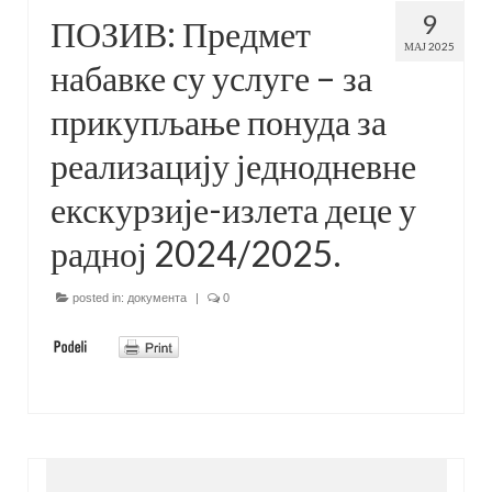
9
ПОЗИВ: Предмет
МАЈ 2025
набавке су услуге – за
прикупљање понуда за
реализацију једнодневне
екскурзије-излета деце у
радној 2024/2025.
posted in:
документа
|
0