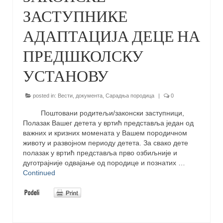
ЗАСТУПНИКЕ
АДАПТАЦИЈА ДЕЦЕ НА
ПРЕДШКОЛСКУ
УСТАНОВУ
posted in:
Вести
,
документа
,
Сарадња породица
|
0
Поштовани родитељи/законски заступници,
Полазак Вашег детета у вртић представља један од
важних и кризних момената у Вашем породичном
животу и развојном периоду детета. За свако дете
полазак у вртић представља прво озбиљније и
дуготрајније одвајање од породице и познатих …
Continued