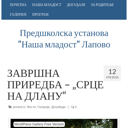
ПОЧЕТНА
НАША МЛАДОСТ
ДОГАЂАЈИ
ЗА РОДИТЕЉЕ
ГАЛЕРИЈЕ
ПРОГРАМ
Предшколска установа
"Наша младост" Лапово
ЗАВРШНА
12
ЈУН 2016
ПРИРЕДБА – „СРЦЕ
НА ДЛАНУ“
posted in:
Вести
,
Галерије
,
Дограђаји
|
0
WordPress Gallery Free Version