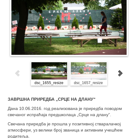
dsc_1655_resize
dsc_1657_resize
dsc_1671_res
ЗАВРШНА ПРИРЕДБА „СРЦЕ НА ДЛАНУ“
Дана 10.06.2016. год реализована је приредба поводом
свечаног испраћаја предшколаца „Срце на длану“.
Свечана приредба је прошла у позитивној стваралачкој
атмосфери, уз велики број званица и активним учешћем
родитеља.