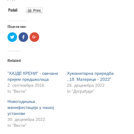
Подели ово:
Притисните
Click
Притисните
да
to
да
бисте
share
бисте
поделили
on
поделили
на
Facebook
на
Твитеру
(Opens
Гуглу+
(Opens
in
(Opens
Related
in
new
in
new
window)
new
window)
window)
"ХАЈДЕ КРЕНИ" - свечани
Хуманитарна приредба
пријем предшколаца
,,18. Материце - 2022"
2. септембра 2016.
26. децембра 2022.
In "Вести"
In "Дограђаји"
Новогодишња
манифестација у нашој
установи
30. децембра 2022.
In "Вести"