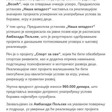
„Возић“
, чије се отварање очекује ускоро, Предшколска
установа
„Наша младост“
наставља са реализацијом
значајних пројеката усмерених на унапређење услова за
боравак, игру и развој деце.
У том циљу, Предшколска установа
„Наша младост“
успешно је конкурисала на јавни позив који је расписала
Амбасада Пољске
, што је резултирало одобравањем
пројекта и данашњим потписивањем уговора о његовој
реализацији.
Реч је о пројекту
„Спорт за све“
, којим ће бити обезбеђени
спортски реквизити, као и додатна опрема намењена
подстицању психофизичког и моторичког развоја деце.
Реализацијом овог пројекта малишанима ће бити
омогућени још квалитетнији услови за игру, учење,
рекреацију и правилан развој.
Укупна вредност донације износи
960.000 динара
, што
представља значајан допринос унапређењу услова
боравка најмлађих суграђана.
Захваљујемо се
Амбасади Пољске
на указаном поверењу
и подршци, уз уверење да ће реализација овог пројекта