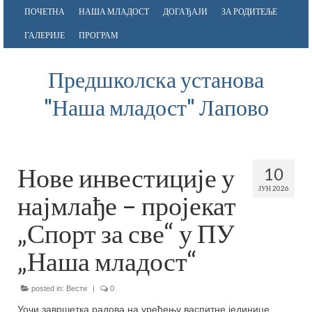
ПОЧЕТНА
НАША МЛАДОСТ
ДОГАЂАЈИ
ЗА РОДИТЕЉЕ
ГАЛЕРИЈЕ
ПРОГРАМ
Предшколска установа
"Наша младост" Лапово
Нове инвестиције у
10
ЈУН 2026
најмлађе – пројекат
„Спорт за све“ у ПУ
„Наша младост“
posted in:
Вести
|
0
Уочи завршетка радова на уређењу васпитне јединице