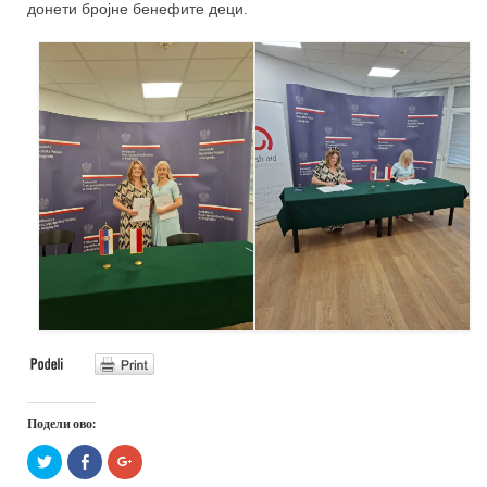
донети бројне бенефите деци.
Подели ово:
Притисните
Click
Притисните
да
to
да
бисте
share
бисте