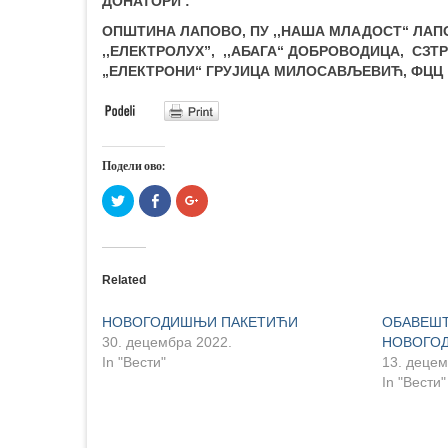
ДОНАТОРИ :
ОПШТИНА ЛАПОВО, ПУ ,,НАША МЛАДОСТ“ ЛАПО
,,ЕЛЕКТРОЛУX”, ,,АБАГА“ ДОБРОВОДИЦА, СЗТР ,
„ЕЛЕКТРОНИ“ ГРУЈИЦА МИЛОСАВЉЕВИЋ, ФЦЦ
Подели ово:
Притисните
Click
Притисните
да
to
да
бисте
share
бисте
поделили
on
поделили
на
Facebook
на
Твитеру
(Opens
Гуглу+
(Opens
in
(Opens
Related
in
new
in
new
window)
new
window)
window)
НОВОГОДИШЊИ ПАКЕТИЋИ
ОБАВЕШТ
30. децембра 2022.
НОВОГО
In "Вести"
13. децем
In "Вести"