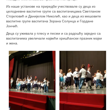
Из наше установе на приредби учествовале су деца из
целодневне васпитне групе са васпитачицама Светланом
Стојиловић и Данијелом Николић, као и деца из мешовите
васпитне групе васпитача Зорана Солунца и Гордане
Јончић.
Деца су уживала у плесу и песми и са радошћу заједно са
васпитачима увеличали највећи хришћански празник мајки
и жена.