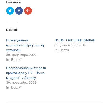
Подели ово:
Притисните
Click
Притисните
да
to
да
бисте
share
бисте
поделили
on
поделили
на
Facebook
на
Твитеру
(Opens
Гуглу+
(Opens
in
(Opens
Related
in
new
in
new
window)
new
window)
window)
Новогодишња
НОВОГОДИШЊИ ВАШАР
манифестација у нашој
30. децембра 2016.
установи
In "Вести"
30. децембра 2022.
In "Вести"
Професионални сусрети
практичара у ПУ ,,Наша
младост“ у Лапову
30. новембра 2022.
In "Вести"