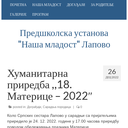
ПОЧЕТНА
НАША МЛАДОСТ
ДОГАЂАЈИ
ЗА РОДИТЕЉЕ
ГАЛЕРИЈЕ
ПРОГРАМ
Предшколска установа
"Наша младост" Лапово
Хуманитарна
26
ДЕЦ 2022
приредба ,,18.
Материце – 2022″
posted in:
Дограђаји
,
Сарадња породица
|
0
Коло Српских сестара Лапово у сарадњи са пријатељима
приредило је 24. 12. 2022. године у 17.00 часова приредбу
поводом обележавања празника Материце.