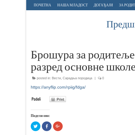
ПОЧЕТНА
НАША МЛАДОСТ
ДОГАЂАЈИ
ЗА РОДИ
Предшк
Брошура за родитеље 
разред основне школ
posted in:
Вести
,
Сарадња породица
|
0
https://anyflip.com/rpiig/fdga/
Подели ово:
Притисните
Click
Притисните
да
to
да
бисте
share
бисте