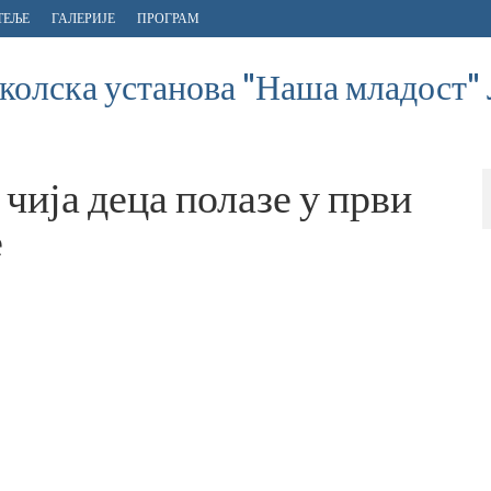
ТЕЉЕ
ГАЛЕРИЈЕ
ПРОГРАМ
олска установа "Наша младост"
чија деца полазе у први
е